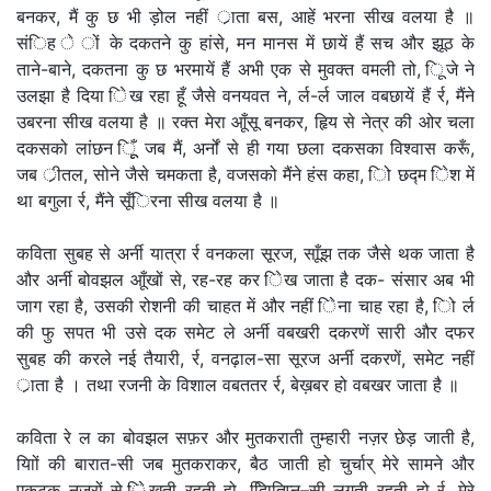
बनकर, मैं कु छ भी ड़ोल नहीं र्ाता बस, आहें भरना सीख वलया है ॥
संिह े ों के दकतने कु हांसे, मन मानस में छायें हैं सच और झूठ के
ताने-बाने, दकतना कु छ भरमायें हैं अभी एक से मुवक्त वमली तो, िूजे ने
उलझा है दिया िेख रहा हूँ जैसे वनयवत ने, र्ल-र्ल जाल वबछायें हैं र्र, मैंने
उबरना सीख वलया है ॥ रक्त मेरा आूँसू बनकर, हृिय से नेत्र की ओर चला
दकसको लांछन िूूँ जब मैं, अर्नों से ही गया छला दकसका विश्वास करूँ,
जब र्ीतल, सोने जैसे चमकता है, वजसको मैंने हंस कहा, िो छद्म िेश में
था बगुला र्र, मैंने सूँिरना सीख वलया है ॥
कविता सुबह से अर्नी यात्रा र्र वनकला सूरज, साूँझ तक जैसे थक जाता है
और अर्नी बोवझल आूँखों से, रह-रह कर िेख जाता है दक- संसार अब भी
जाग रहा है, उसकी रोशनी की चाहत में और नहीं िेना चाह रहा है, िो र्ल
की फु सपत भी उसे दक समेट ले अर्नी वबखरी दकरणें सारी और दफर
सुबह की करले नई तैयारी, र्र, वनढ़ाल-सा सूरज अर्नी दकरणें, समेट नहीं
र्ाता है । तथा रजनी के विशाल वबततर र्र, बेख़बर हो वबखर जाता है ॥
कविता रे ल का बोवझल सफ़र और मुतकराती तुम्हारी नज़र छेड़ जाती है,
यािों की बारात-सी जब मुतकराकर, बैठ जाती हो चुर्चार् मेरे सामने और
एकटक नज़रों से िेखती रहती हो, दििातिप्न–सी लगती रहती हो र्र, मेरे