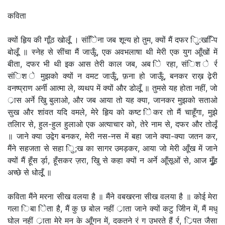
कविता
क्यों हृिय की गाूँठ खोलूूँ । संिेिना जब शून्य हो तुम, क्यों मैं दफर िु:ख-ििप
बोलूूँ ॥ स्नेह से सींचा मैं जाऊूँ, एक अवभलाषा थी मेरी एक युग आूँखों में
बीता, दफर भी थी इक आस तेरी काल जब, अब िे रहा, संिश े र्र
संिश े मुझको क्यों न वमट जाऊूँ, फ़ना हो जाऊूँ, बनकर राख़ ढ़ेरी
वनष्प्राण अर्नी आत्मा ले, व्यथप में क्यों और डोलूूँ ॥ तुमसे यह होता नहीं, जो
र्ास अर्ने खुि बुलाओ, और जब आया तो यह क्या, जानकर मुझको सताओ
सुख और शांवत यदि वमले, मेरे हृिय को कष्ट िेकर तो मैं चाहूँगा, मुझे
तलिार से, हुल-हुल हुलाओ एक अत्याचार को, तेरे नाम से, दफर और तोलूूँ
॥ जाने क्या उद्वेग बनकर, मेरी नस-नस में बहा जाने क्या-क्या जतन कर,
मैंने सहजता से सहा िु;ख का सागर उमड़कर, आया जो मेरी आूँख में जाने
क्यों मैं हूँस र्ड़ा, हूँसकर ज़रा, खुि से कहा क्यों न अर्ने आूँसूओं से, आज मुूँह
अच्छे से धोलूूँ ॥
कविता मैंने मरना सीख वलया है ॥ मैंने वबखरना सीख वलया है ॥ कोई मेरा
गला िबा िेता है, मैं कु छ बोल नहीं र्ाता जाने क्यों कटु जीिन में, मैं मधु
घोल नहीं र्ाता मेरे मन के आूँगन में, दकतने रं ग उभरते हैं र्र, र्िपत जैसा