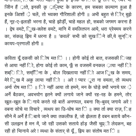
जीिन हैं र्ाते, इनकी कृ र्ा-िृवष्ट के कारण, हम सबका कल्याण हुआ है
इनके आिशों र्े चलें, तो भवक्त गौरिशाली होगी ॥ अभी बहुत से िीर् बुझे
हैं, नूर-ए-इलाही भरना है, चाहे झोर्ड़ी, चाहे महल हो, सबको जगमग करना है
। द्वेष वमटे, िुख-क्लेश वमटे, मानि में वमलितपन आये, धरा प्रेममय करने
का, संकल्र् हृिय में धरना है ॥ ’कवर्ल’ सभी को सुख िेने की,ये सुन्िर
कायप-प्रणाली होगी ॥
कविता यूूँ दकसी को िोष मत िे ।। होगी कोई तो बात, वजसकी िजह
से आया नहीं िो, होगा कोई तो काम, फूँ स वजसमें वनकल र्ाया नहीं िो
शब्ि िो, सम्िेिना के , बोल दिखलाया नहीं िो आज िुख के समय,
मेरे िुख में अकु लाया नहीं िो । अरे ! प्यार र्ूरा ना वमला, तो व्यथप
अर्ना रोष मत िे ॥ िो नहीं आया तो हमने, मन के घोड़े क्यों भगाये घर र्े
अर्ने बैठकर, अवभयोग इतने क्यों लगाये जाने क्यों रह-रह के हमने, तोर्
खुल-खुल के िगाये करते रहे बातें अनगपल, वबना सि्–बुवद् जगाये अरे !
वबना सोचे या विचारे , व्यथप का उि-घोष मत िे ॥ क्या र्ता क्या राज़, िह
सीने में अर्ने है िबाये जाने क्या तकलीफ है, जो झेलता है वबन बताये कौन-
सी उलझन है मन में, जो रही उसको सताये र्हाड़ जैसी चुप्र्ी लेदकन, बह
रही हो भािनाये अरे ! व्यथा के संतार् से यूूँ , हृिय का संतोष मत िे ॥