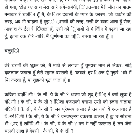
हो गया, छोड़ गए साथ मेरा सारे सगे-संबंधी, िोतत-यार मेरी मौत का मातम
मनाकर र्र चज़ंिा हूँ मैं, के िल दकसी के प्यार के कारण, जो चकोर की
तरह, अब भी चाहता है मुझ,े र्ागलों की तरह, उसी के वलए आता हूँ रोज,
आकाश के र्टल र्र, िेखता हूँ, उसी की िुआओं से मैं जीिन में बढ़ता जा रहा
हूँ, इतना दक धीरे -धीरे, मैं र्ूर्णपमा का चाूँि बनता जा रहा हूँ ॥
चतुष्र्िी
तेरे चरणों की धूवल को, मैं माथे से लगाता हूँ तुम्हारा नाम ले लेकर, सोई
दकतमत जगाता हूँ तेरी रहमत बरसती है, ‘कवर्ल’ हर िक़्त यूूँ मुझर्र, भले मैं
याि करता हूँ, या तुझको भूल जाता हूँ ॥
कविता चज़ंिगी ! कै सी, ये कै सी ? आत्मा जो शुद् है िेह र्र क्यों लुब्ध है
गंिगी ! कै सी, ये कै सी ? िेिता वजसको बनाया उसी को इतना सताया
बंिगी ! कै सी, ये कै सी ? जब प्रेममय संसार है तब क्यों ये अत्याचार है
िररं िगी ! कै सी, ये कै सी ? वनवष्क्रय दक्रया कलार् है कु छ सोचना
भी र्ार् है शर्मिंिगी ! कै सी, ये कै सी ? मन में नहीं उल्लास है तन जैसे
चलती लाश है बेबसी ! कै सी, ये कै सी ?