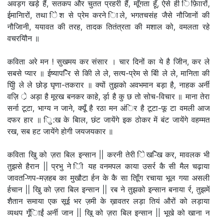
अवड़ग खड़े हैं, सतकप और चुतत प्रहरी हैं, माूँगता हूँ, ऐसे ही िफ़ािारों,
ईमानिारों, तथा िेश से प्रेम करने िाले, भगतचसंह जैसे नौजिानों की
नौजिानी, ययावत की तरह, तादक तितंत्रता की मशाल को, वमलता रहे
वचरयौिन ॥
कविता अरे मन ! सुखमय कर संसार । चार दिनों का ये है जीिन, कर ले
सबसे प्यार ॥ ईष्याप-िैर से किी ले ले, सत्य-प्रेम से बिी ले ले, मानिता की
घुिी ले ले छोड़ घृणा-तकरार ॥ क्यों तुझको अवभमान बड़ा है, नाहक अर्नी
वज़ि र्े अड़ा है मूरख बनकर काहे, र्ड़ा है कु छ तो सोच-विचार ॥ माना तेरा
सर्ना टूटा, भाग्य न जाने, क्यूूँ है रठा मन अंिर है टूटा-फू टा वमली आज
दफर हार ॥ िु:ख के बािल, छंट जायेंगे इक ठोकर में बंट जायेंगे वहम्मत
रख, सब हट जायेंगे होगी जयजयकार ॥
कविता खुि को ज़रा बिल इन्सान || करनी तेरी िेख-िेख कर, मावलक भी
तुझसे हैरान || प्रभु ने िी यह वनमपल काया उसर्र कै सी मैल चढ़ाया
जावत-िणप-मज़हब का मुखौटा र्हन के कै सा तिाूँग रचाया भूल गया असली
र्हचान || खुि को ज़रा बिल इन्सान || रब ने तुझको इन्सान बनाया र्र, तुझमें
शैतान समाया एक सूई भर ज़मी के ख़ावतर लड़ा तियं औरों को लड़ाया
व्यथप गूँिाईं अर्नी जान || खुि को ज़रा बिल इन्सान || भूखे को खाना न