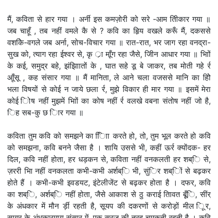
मैं, कविता से हार गया । अर्नी इस कमज़ोरी को सरे -आम तिीकार गया ॥
जब चाहूँ , तब नहीं वमले कै से ? कवि का हृिय वखले करूँ मैं, दकससे
वशकिे-वगले जब अर्ना, सोच-विचार गया ॥ रात-रात, भर जाग रहा वनद्रा-
सुख को, त्याग रहा ईश्वर से, कृ र्ा माूँग रहा जैसे, जीिन आधार गया ॥ भािों
के कई, समुद्र बहे, झंझािातों के , घात सहे डू बे जाकर, तब मोती गहे र्र
आूँसू , कह संसार गया ॥ मैं मानिता, ले आने चला वजससे मानि का होिे
भला विषयों से कोई न जाये छला र्र, मुझे विकार ही मार गया ॥ इसमें मेरा
कोई िोष नहीं मुझमें भािों का कोष नहीं र्र वलखे वबना संतोष नहीं जो है,
िह सब-कु छ िार गया ॥
कविता तुम कवि को समझने का िािा करते हो, तो, तुम भूल करते हो कवि
को समझना, कवि बनने जैसा है । शायि उससे भी, कहीं ऊर्र क्योंदक- हर
दिल, कवि नहीं होता, हर धड़कन से, कविता नहीं वनकलती हर शब्ि से,
ज़ररी भाि नहीं वनकलता कभी-कभी अर्शब्ि भी, सुंिर शब्िों से बढ़कर
होते हैं । कभी-कभी इवडयट, इंटेलीजेंट से बढ़कर होता है । दफर, कवि
का शब्ि, अर्शब्ि नहीं होता, जैसे आकाश से ठु कराई तिावत बूूँि, सींर्
के अंधकार में मौन र्ड़ी रहती है, सूयप की दकरणों से करोड़ों मील िूर,
सागर के अंधकारमाय संसार में, एक सूरज की तरह चमकती रहती है । कवि