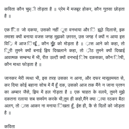
कविता कौन चुप्र्ी तोड़ता है ॥ प्रेम में मजबूर होकर, कौन गुतसा छोड़ता
है ॥
एक िािा जो दकया, उसको नहीं र्ूरा वनभाया और िे झूठे दिलासे, इक
तमाशा क्यों बनाया वजस जगह मुझको ज़ररत, उस जगह र्र क्यों न आया इस
विर्ि में आज िेखूूँ , कौन मुूँह को मोड़ता है ॥ र्ास आने को कहा, तो
िूरी तुमने क्यों बनाई हृिय दिखलाने कहा, तो र्ीठ तुमने क्यों दिखाई
आवत्मक सम्बन्ध में भी, रीत उल्टी क्यों वनभाई िोष दकसका, कौन िोषी,
कौन माथा फोड़ता है ॥
जानकर मेरी व्यथा भी, इस तरह उसका न आना, और दफर मासूवमयत से,
कर दिया कोई बहाना सोच में मैं हूँ दक, उसको आज तक मैंने न जाना प्रश्न
का अम्बार जैसे, हृिय में हल गोड़ता है ॥ एक चाहत के वलये, तुमने मुझे
दकतना रलाया सब समर्पण करके भी,तुम ही कहो,मैंने क्या र्ाया रठकर बैठा
अलग, तो र्ास आकर ना मनाया िेखता हूँ, ईश ही, कै से दिलों को जोड़ता
है ॥
कविता