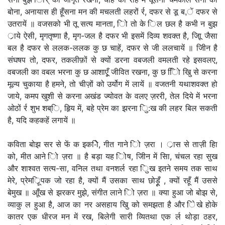
बोना, अनायास ही हूँसना मन की मचलती लहरों र्र, दफर से डू ब,ें दफर से
उतरायें ॥ वजसको भी तू सत्य मानता, िो तो के िल छल है कभी न बुझ
र्ाये ऐसी, मृगतृष्णा है, मृग-जल है दफर भी इसमें दिव्य शवक्त है, जािू जैसा
बल है दफर से ललक-ललक कु छ चाहें, दफर से जी ललचायें ॥ जीिन है
संघषप तो, दफर, तकलीफ़ों से क्यों डरना वबजली वमलती रहे इसवलए,
वबजली का वबल भरना कु छ आशाएूँ जीवित रखना, कु छ िािे खुि से करना
मूल्य चुकाया है हमने, तो चीज़ों को उर्योग में लायें ॥ वजतनी यथाशवक्त हो
जाये, कमप खुशी से करना अखंड ज्योवत के वलए ज़ररी, तेल दिये में भरना
ओठों र्र शुभ शब्ि, हृिय में, बहे प्रेम का झरना िु:ख की लहर बिल सकती
है, यदि कहकहें लगायें ॥
कविता बोझ सर से फें क इक-िो, गीत गाने िो ज़रा । र्ास से ताज़ी हिा
को, मीत आने िो ज़रा ॥ है बड़ा यह िोष, जीिन में सिा, चंचल रहा सुख
और शाश्वत सत्य-सा, वनिल तथा वनशर्ल रहा िुख इतने समय तक साथ
मेरे, प्रेमर्ूिपक जो रहा है, क्यों मैं उसका साथ छोड़ूूँ , क्यों रहूँ मैं उससे
बेमुख ॥ आूँख से झरकर मुझे, संगीत लाने िो ज़रा ॥ क्या हुआ जो बोझ से,
व्याकु ल हुआ है, आज का नर असहाय खुि को समझता है और िेखे होके
कातर एक धीरज मन में रख, बिलेगी सारी व्यितथा एक र्ल थोड़ा ठहर,