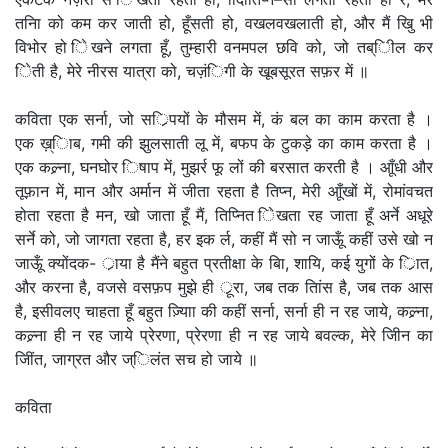
तनाि को कम कर जाती हो, हूँसती हो, वखलवखलाती हो, और मैं खुि भी
विभोर हो िेखने लगता हूँ, तुम्हारी वनमपल छवि को, जो तब्िील कर
िेती है, मेरे नीरस यात्रा को, चज़ंिगी के खूबसूरत सफ़र में ॥
कविता एक सर्ना, जो सर्िपयों के मौसम में, कं बल का काम करता है ।
एक ख़्िाब, गमी की झुलसाती लू में, बफप के टुकड़े का काम करता है ।
एक कल्र्ना, घनघोर िषाप में, मुझर्र फू लों की बरसात करती है । आूँधी और
तूफ़ान में, मान और अर्मान में जीता रहता है तिप्न, मेरी आूँखों में, रोमांवचत
होता रहता है मन, खो जाता हूँ मैं, तिप्नित िेखता रह जाता हूँ अर्ने अधूरे
सर्ने को, जो जागता रहता है, हर इक र्ल, कहीं मैं सो न जाऊूँ कहीं उसे खो न
जाऊूँ क्योंदक- र्ाया है मैंने बहुत प्रतीक्षा के बाि, शायि, कई युगों के र्िात,
और करना है, वजसे वसफ़प मुझे ही र्ूरा, जब तक तिांस है, जब तक आस
है, इसीवलए चाहता हूँ बहुत ज़्यािा की कहीं सर्ना, सर्ना ही न रह जाये, कल्र्ना,
कल्र्ना ही न रह जाये प्रेरणा, प्रेरणा ही न रह जाये बवल्क, मेरे जीिन का
जीिंत, जाग्रत और ज्िलंत सच हो जाये ॥
कविता