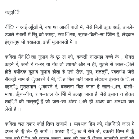
चतुष्र्िी
नींि न आई आूँखों में, क्या था आर्की बातों में, जैसे बिली झुक आई, उजले-
उजले र्रभातों में खुि को समझ, र्रख िेखा, सूरज-बिली-सा जीिन है, लेदकन
इंद्रधनुष भी वखलता, इन्हीं मुलाकातों में ॥
कविता मैंने िेखा गुलाब के फू ल को, दकसी नासमझ बच्चे के , मोगरा
कहने र्र, अर्ना रं ग-रर् या गंध तो त्यागते और न ही, गुतसे से लाल-र्ीले
होते क्योंदक गुलाब-गुलाब होता है उसे रोज़, गुल, शतर्त्री, रक्तगंधा जैसे
सैकड़ों नाम से र्ुकारने र्र भी, िह बिल नहीं जाता लेदकन इंसान के िल
वहन्िू मुसलमान र्ुकारने र्र, दकतना बिल जाता है खान-र्ान, बोली-
भाषा, ऊूँच-नीच, रं ग-नतल के भेिों में उलझ जाता है जैसे इंसान न होकर
शब्िों की मात्राएूँ हैं जो ज़रा-सा अंतर र्ाते ही अथप का अनथप कर
लेती हैं ॥
कविता चल दफर कोई तिप्न सजायें । व्यवथत हृिय को, मोहनेिाले जाल में
दफर से फूँ से- फूँ सायें ॥ अच्छा है िु:ख में रोने से, दकसी तिप्न में फूँ
सना बुझे िीर् को जागृत रखना, चाह की राह में धूँसना चमकीले सर्नों को