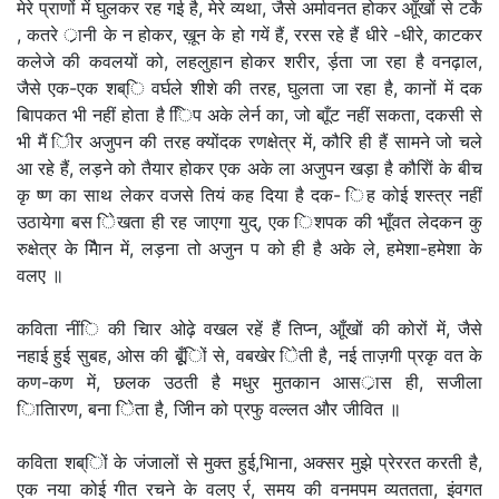
मेरे प्राणों में घुलकर रह गई है, मेरे व्यथा, जैसे अर्मावनत होकर आूँखों से टर्के
, कतरे र्ानी के न होकर, ख़ून के हो गयें हैं, ररस रहे हैं धीरे -धीरे, काटकर
कलेजे की कवलयों को, लहलुहान होकर शरीर, र्ड़ता जा रहा है वनढ़ाल,
जैसे एक-एक शब्ि वर्घले शीशे की तरह, घुलता जा रहा है, कानों में दक
बिापकत भी नहीं होता है ििप अके लेर्न का, जो बाूँट नहीं सकता, दकसी से
भी मैं िीर अजुपन की तरह क्योंदक रणक्षेत्र में, कौरि ही हैं सामने जो चले
आ रहे हैं, लड़ने को तैयार होकर एक अके ला अजुपन खड़ा है कौरिों के बीच
कृ ष्ण का साथ लेकर वजसे तियं कह दिया है दक- िह कोई शस्त्र नहीं
उठायेगा बस िेखता ही रह जाएगा युद्, एक िशपक की भाूँवत लेदकन कु
रुक्षेत्र के मैिान में, लड़ना तो अजुन प को ही है अके ले, हमेशा-हमेशा के
वलए ॥
कविता नींि की चािर ओढ़े वखल रहें हैं तिप्न, आूँखों की कोरों में, जैसे
नहाई हुई सुबह, ओस की बूूँिों से, वबखेर िेती है, नई ताज़गी प्रकृ वत के
कण-कण में, छलक उठती है मधुर मुतकान आसर्ास ही, सजीला
िातािरण, बना िेता है, जीिन को प्रफु वल्लत और जीवित ॥
कविता शब्िों के जंजालों से मुक्त हुई,भािना, अक्सर मुझे प्रेररत करती है,
एक नया कोई गीत रचने के वलए र्र, समय की वनमपम व्यततता, इंवगत