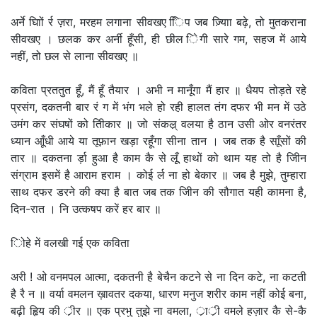
अर्ने घािों र्र ज़रा, मरहम लगाना सीवखए ििप जब ज़्यािा बढ़े, तो मुतकराना
सीवखए । छलक कर अर्नी हूँसी, ही छील िेगी सारे गम, सहज में आये
नहीं, तो छल से लाना सीवखए ॥
कविता प्रततुत हूँ, मैं हूँ तैयार । अभी न मानूूँगा मैं हार ॥ धैयप तोड़ते रहे
प्रसंग, दकतनी बार रं ग में भंग भले हो रही हालत तंग दफर भी मन में उठे
उमंग कर संघषों को तिीकार ॥ जो संकल्र् वलया है ठान उसी ओर वनरंतर
ध्यान आूँधी आये या तूफ़ान खड़ा रहूँगा सीना तान । जब तक है साूँसों की
तार ॥ दकतना र्ड़ा हुआ है काम कै से लूूँ हाथों को थाम यह तो है जीिन
संग्राम इसमें है आराम हराम । कोई र्ल ना हो बेकार ॥ जब है मुझे, तुम्हारा
साथ दफर डरने की क्या है बात जब तक जीिन की सौगात यही कामना है,
दिन-रात । नि उत्कषप करें हर बार ॥
िोहे में वलखी गई एक कविता
अरी ! ओ वनमपल आत्मा, दकतनी है बेचैन कटने से ना दिन कटे, ना कटती
है रै न ॥ वर्या वमलन ख़ावतर दकया, धारण मनुज शरीर काम नहीं कोई बना,
बढ़ी हृिय की र्ीर ॥ एक प्रभु तुझे ना वमला, र्ार्ी वमले हज़ार कै से-कै