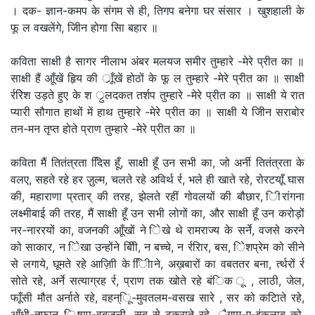
। दक- ज्ञान-कमप के संगम से ही, तिगप बनेगा घर संसार । खुशहाली के
फू ल वखलेंगे, जीिन होगा सिा बहार ॥
कविता साक्षी है सागर नीलाभ अंबर मलयज समीर तुम्हारे -मेरे प्रीत का ॥
साक्षी हैं आूँखें हृिय की र्ाूँखें होठों के फू ल तुम्हारे -मेरे प्रीत का ॥ साक्षी
र्ररिेश उड़ते हुए के श र्ुलदकत तर्शप तुम्हारे -मेरे प्रीत का ॥ साक्षी ये रात
प्यारी सौगात हाथों में हाथ तुम्हारे -मेरे प्रीत का ॥ साक्षी ये जीिन सराबोर
तन-मन तृप्त होते प्राण तुम्हारे -मेरे प्रीत का ॥
कविता मैं तितंत्रता दििस हूँ, साक्षी हूँ उन सभी का, जो अर्नी तितंत्रता के
वलए, सहते रहे हर ज़ुल्म, चलते रहे अविर्थ र्र, भले ही खाते रहे, रोरटयाूँ घास
की, महाराणा प्रतार् की तरह, झेलते रहीं गोवलयों की बौछार, िीरांगना
लक्ष्मीबाई की तरह, मैं साक्षी हूँ उन सभी लोगों का, और साक्षी हूँ उन करोड़ों
नर-नाररयों का, वजनकी आूँखों ने िेखे थे रामराज्य के सर्ने, वजसे करने
को साकार, न िेखा उन्होंने बीिी, न बच्चे, न र्ररिार, बस, िेशप्रेम को सीने
से लगाये, घूमते रहे आज़ािी के िीिाने, अख़बारों का वबततर बना, र्त्थरों र्र
सोते रहे, अर्ने सत्याग्रह र्र, प्राण तक खोते रहे बंिक ू , लाठी, जेल,
फाूँसी मौत अर्नाते रहे, वहन्िू-मुवतलम-वसख सारे , सर को कटिाते रहे,
आूँधी-तूफ़ान, िषाप-वबजली, सब से टकराते रहे, र्ैगाम-ए-इंक़लाब को,