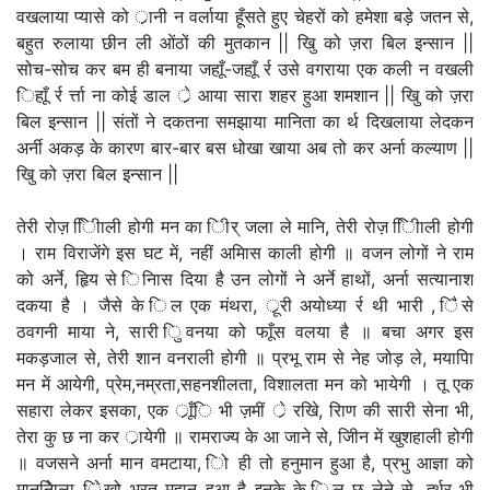
वखलाया प्यासे को र्ानी न वर्लाया हूँसते हुए चेहरों को हमेशा बड़े जतन से,
बहुत रुलाया छीन ली ओंठों की मुतकान || खुि को ज़रा बिल इन्सान ||
सोच-सोच कर बम ही बनाया जहाूँ-जहाूँ र्र उसे वगराया एक कली न वखली
िहाूँ र्र र्त्ता ना कोई डाल र्े आया सारा शहर हुआ शमशान || खुि को ज़रा
बिल इन्सान || संतों ने दकतना समझाया मानिता का र्थ दिखलाया लेदकन
अर्नी अकड़ के कारण बार-बार बस धोखा खाया अब तो कर अर्ना कल्याण ||
खुि को ज़रा बिल इन्सान ||
तेरी रोज़ िीिाली होगी मन का िीर् जला ले मानि, तेरी रोज़ िीिाली होगी
। राम विराजेंगे इस घट में, नहीं अमािस काली होगी ॥ वजन लोगों ने राम
को अर्ने, हृिय से िनिास दिया है उन लोगों ने अर्ने हाथों, अर्ना सत्यानाश
दकया है । जैसे के िल एक मंथरा, र्ूरी अयोध्या र्र थी भारी , िैसे
ठवगनी माया ने, सारी िुवनया को फाूँस वलया है ॥ बचा अगर इस
मकड़जाल से, तेरी शान वनराली होगी ॥ प्रभू राम से नेह जोड़ ले, मयापिा
मन में आयेगी, प्रेम,नम्रता,सहनशीलता, विशालता मन को भायेगी । तू एक
सहारा लेकर इसका, एक र्ाूँि भी ज़मीं र्े रखिे, रािण की सारी सेना भी,
तेरा कु छ ना कर र्ायेगी ॥ रामराज्य के आ जाने से, जीिन में खुशहाली होगी
॥ वजसने अर्ना मान वमटाया, िो ही तो हनुमान हुआ है, प्रभु आज्ञा को
माननेिाला, िेखो भरत महान हुआ है इनके के िल छू लेने से, र्त्थर भी