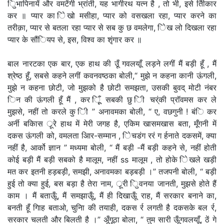
िुभापिनायें और वमटेंगी भ्रांती, यह भागीरथ यत्न है , तो भी, इसे तिीकार
कर ॥ प्यार का िेखो मसीहा, प्यार को वसखला रहा, प्यार करने का
तरीक़ा, प्यार से बतला रहा प्यार से सब कु छ वमलेगा, िेख लो दिखला रहा
प्यार के सौंियप से, इस, विश्व का शृंगार कर ॥
बाल नारटका एक बार, एक हाथ की उूँ गवलयाूँ लड़ने लगीं मैं बड़ी हूँ , मैं
श्रेष्ठ हूँ, सबसे कहने लगीं कवनवष्ठका बोली,“ मुझे न कहना कानी ऊंगली,
मुझे न कहना छोटी, जो मुझको है छोटी समझता, उसकी बुवद् मोटी नंबर
िन की ऊंगली हूँ मैं , कर िूूँ सबकी छु िी चर्ंकी प्रॉवमस कर ले
मुझसे, नहीं तो करले कु िी ” अनावमका बोली, “ ए, वछगुनी ! बंि कर
अर्नी बकिास र्ूरे हाथ में मेरी जगह है, एकिम खासमखास बता, मूँगनी में
दकस ऊंगली को, वमलता आिर-सम्मान , िेचडंग ररं ग र्हनाते दकसमें, क्या
नहीं है, आर्को ज्ञान ” मध्यमा बोली, “ मैं बड़ी -मैं बड़ी कहने से, नहीं होती
कोई बड़ी मैं बड़ी सबको है मालूम, नहीं ss मालूम , तो होके िेखले खड़ी
मत कर इतनी हड़बड़ी, समझी, अनावमका बड़बड़ी ।” तजपनी बोली, “ बड़ी
हुई तो क्या हुई, बस बड़ा है तेरा नाम, र्ूरी िुवनया जानती, मुझसे होते हैं
काम । मैं बताऊूँ, मैं समझाऊूँ, मैं ही दिखाऊूँ राह, मैं सरकार बनाने का,
बनती हूँ गिाह बताओ, चुनाि की तयाही, दकस र्र लगती है दकसके बल र्र,
सरकार चलती और बिलती है ।” अूँगूठा बोला, “ तुम सारी ऊूँगवलयाूँ, ठें गे