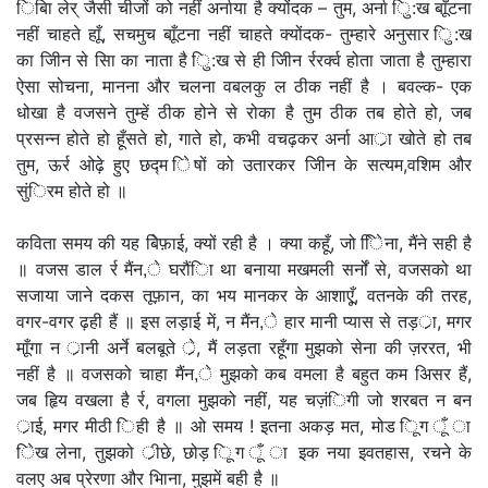
िबाि लेर् जैसी चीजों को नहीं अर्नाया है क्योंदक – तुम, अर्ना िु:ख बाूँटना
नहीं चाहते हाूँ, सचमुच बाूँटना नहीं चाहते क्योंदक- तुम्हारे अनुसार िु:ख
का जीिन से सिा का नाता है िु:ख से ही जीिन र्ररर्क्व होता जाता है तुम्हारा
ऐसा सोचना, मानना और चलना वबलकु ल ठीक नहीं है । बवल्क- एक
धोखा है वजसने तुम्हें ठीक होने से रोका है तुम ठीक तब होते हो, जब
प्रसन्न होते हो हूँसते हो, गाते हो, कभी वचढ़कर अर्ना आर्ा खोते हो तब
तुम, ऊर्र ओढ़े हुए छद्म िेषों को उतारकर जीिन के सत्यम,वशिम और
सुंिरम होते हो ॥
कविता समय की यह बेिफ़ाई, क्यों रही है । क्या कहूँ, जो िेिना, मैंने सही है
॥ वजस डाल र्र मैंन,े घरौंिा था बनाया मखमली सर्नों से, वजसको था
सजाया जाने दकस तूफ़ान, का भय मानकर के आशाएूँ, वतनके की तरह,
वगर-वगर ढ़ही हैं ॥ इस लड़ाई में, न मैंन,े हार मानी प्यास से तड़र्ा, मगर
माूँगा न र्ानी अर्ने बलबूते र्े, मैं लड़ता रहूँगा मुझको सेना की ज़ररत, भी
नहीं है ॥ वजसको चाहा मैंन,े मुझको कब वमला है बहुत कम अिसर हैं,
जब हृिय वखला है र्र, वगला मुझको नहीं, यह चज़ंिगी जो शरबत न बन
र्ाई, मगर मीठी िही है ॥ ओ समय ! इतना अकड़ मत, मोड िूग ूँ ा
िेख लेना, तुझको र्ीछे, छोड़ िूग ूँ ा इक नया इवतहास, रचने के
वलए अब प्रेरणा और भािना, मुझमें बही है ॥