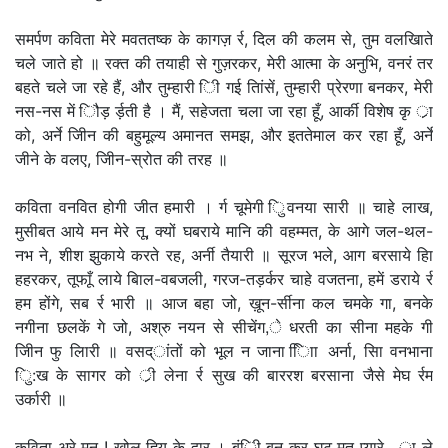
समर्पण कविता मेरे मवततष्क के कागज़ र्र, दिल की कलम से, तुम वलखिाते
चले जाते हो ॥ रक्त की तयाही से गुज़रकर, मेरी आत्मा के अनुभि, वनरं तर
बहते चले जा रहे हैं, और तुम्हारी िी गई तिांसें, तुम्हारी प्रेरणा बनकर, मेरी
नस-नस में िौड़ र्ड़ती है । मैं, सहेजता चला जा रहा हूँ, आर्की विशेष कृ र्ा
को, अर्ने जीिन की बहुमूल्य अमानत समझ, और इततेमाल कर रहा हूँ, अर्ने
जीने के वलए, जीिन-स्रोत की तरह ॥
कविता वनवित होगी जीत हमारी । र्ग चूमेगी िुवनया सारी ॥ चाहे लाख,
मुसीबत आये मन मेरे तू, क्यों घबराये मानि की वहम्मत, के आगे जल-थल-
नभ ने, शीश झुकाये करते रह, अर्नी तैयारी ॥ सूरज भले, आग बरसाये हिा
हहरकर, तूफाूँ लाये बािल-वबजली, गरज-तड़र्कर चाहे वजतना, हमें डराये र्र
हम होंगे, सब र्र भारी ॥ आज बहा जो, ख़ून-र्सीना कल चमके गा, बनके
नगीना छलकें गे जो, अश्रु नयन से सीचेंग,े धरती का सीना महके गी
जीिन फु लिारी ॥ वसद्ांतों को भूल न जाना िािा अर्ना, सिा वनभाना
िु:ख के सागर को र्ी लेना र्र सुख की बाररश बरसाना जैसे मेघ र्रम
उर्कारी ॥
कविता अरे मन ! खोल हृिय के द्वार । बंिी बन कर घुट मत प्यारे , र्ा ले