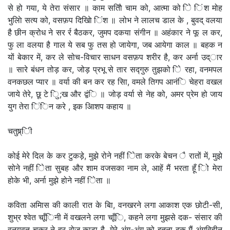
से हो गया, ये तेरा संसार ॥ काम सतािै चाम को, आत्मा को िे िंश मोह
भुलािे सत्य को, वसफ़प दिखािे िंश ॥ लोभ ने लालच डाल के , बुवद् वलया
है छीन क्रोध ने सर र्र बैठकर, जुमप दकया संगीन ॥ अहंकार ने फू ल कर,
फु ला वलया है गाल ये सब फु तस हो जायेगा, जब आयेगा काल ॥ बहक न
यों बेकार में, कर ले सोच-विचार साधन वसफ़प शरीर है, कर अर्ना उद्ार
॥ सारे बंधन तोड़ कर, जोड़ प्रभू से तार सद्गुरु तुझको िे रहा, वनमपल
वनकछल प्यार ॥ वर्या की बन कर रह सिा, वमले तिगप आनंि चेहरा वखल
जाये तेरे, छू टे िु;ख और द्वंि ॥ जोड़ वर्या से नेह को, अमर प्रेम हो जाय
युग तेरा िंिन करे , इक आिशप कहाय ॥
चतुष्र्िी
कोई मेरे दिल के कर टुकड़े, मुझे रोने नहीं िेता करके बेचन ै रातों में, मुझे
सोने नहीं िेता सुबह और शाम वजसका नाम ले, आहें मैं भरता हूँ िो मेरा
होके भी, अर्ना मुझे होने नहीं िेता ॥
कविता अमािस की काली रात के बाि, वनखरने लगा आकाश एक छोटी-सी,
शुभ्र श्वेत चाूँिनी में वखलने लगा चाूँि, कहने लगा मुझसे दक- संसार की
वनयवत चक्र ने हर रोज काटा है, मेरे अंग-अंग को इतना दक मैं अंगविहीन