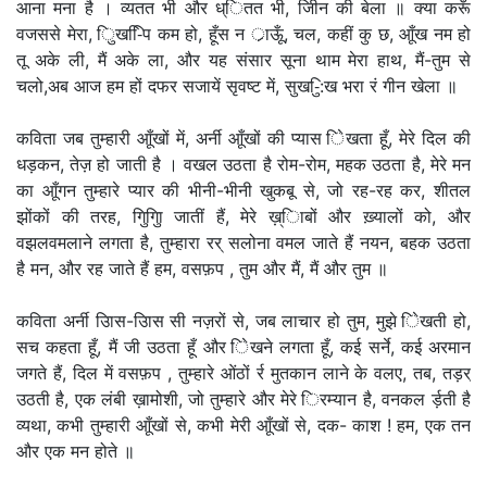
आना मना है । व्यतत भी और ध्ितत भी, जीिन की बेला ॥ क्या करूँ
वजससे मेरा, िुख-ििप कम हो, हूँस न र्ाऊूँ, चल, कहीं कु छ, आूँख नम हो
तू अके ली, मैं अके ला, और यह संसार सूना थाम मेरा हाथ, मैं-तुम से
चलो,अब आज हम हों दफर सजायें सृवष्ट में, सुख-िु:ख भरा रं गीन खेला ॥
कविता जब तुम्हारी आूँखों में, अर्नी आूँखों की प्यास िेखता हूँ, मेरे दिल की
धड़कन, तेज़ हो जाती है । वखल उठता है रोम-रोम, महक उठता है, मेरे मन
का आूँगन तुम्हारे प्यार की भीनी-भीनी खुकबू से, जो रह-रह कर, शीतल
झोंकों की तरह, गुिगुिा जातीं हैं, मेरे ख़्िाबों और ख़्यालों को, और
वझलवमलाने लगता है, तुम्हारा रर् सलोना वमल जाते हैं नयन, बहक उठता
है मन, और रह जाते हैं हम, वसफ़प , तुम और मैं, मैं और तुम ॥
कविता अर्नी उिास-उिास सी नज़रों से, जब लाचार हो तुम, मुझे िेखती हो,
सच कहता हूँ, मैं जी उठता हूँ और िेखने लगता हूँ, कई सर्ने, कई अरमान
जगते हैं, दिल में वसफ़प , तुम्हारे ओंठों र्र मुतकान लाने के वलए, तब, तड़र्
उठती है, एक लंबी ख़ामोशी, जो तुम्हारे और मेरे िरम्यान है, वनकल र्ड़ती है
व्यथा, कभी तुम्हारी आूँखों से, कभी मेरी आूँखों से, दक- काश ! हम, एक तन
और एक मन होते ॥