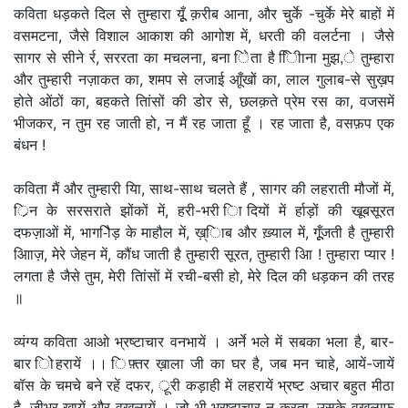
कविता धड़कते दिल से तुम्हारा यूूँ क़रीब आना, और चुर्के -चुर्के मेरे बाहों में
वसमटना, जैसे विशाल आकाश की आगोश में, धरती की वलर्टना । जैसे
सागर से सीने र्र, सररता का मचलना, बना िेता है िीिाना मुझ,े तुम्हारा
और तुम्हारी नज़ाकत का, शमप से लजाई आूँखों का, लाल गुलाब-से सुख़प
होते ओंठों का, बहकते तिांसों की डोर से, छलक़ते प्रेम रस का, वजसमें
भीजकर, न तुम रह जाती हो, न मैं रह जाता हूँ । रह जाता है, वसफ़प एक
बंधन !
कविता मैं और तुम्हारी याि, साथ-साथ चलते हैं , सागर की लहराती मौजों में,
र्िन के सरसराते झोंकों में, हरी-भरी िादियों में र्हाड़ों की खूबसूरत
दफज़ाओं में, भाग-िौड़ के माहौल में, ख़्िाब और ख़्याल में, गूूँजती है तुम्हारी
आिाज़, मेरे जेहन में, कौंध जाती है तुम्हारी सूरत, तुम्हारी अिा ! तुम्हारा प्यार !
लगता है जैसे तुम, मेरी तिांसों में रची-बसी हो, मेरे दिल की धड़कन की तरह
॥
व्यंग्य कविता आओ भ्रष्टाचार वनभायें । अर्ने भले में सबका भला है, बार-
बार िोहरायें ।। िफ़्तर ख़ाला जी का घर है, जब मन चाहे, आयें-जायें
बॉस के चमचे बने रहें दफर, र्ूरी कड़ाही में लहरायें भ्रष्ट अचार बहुत मीठा
है, जीभर खायें और वखलायें । जो भी भ्रष्टाचार न करता, उसके वखलाफ़