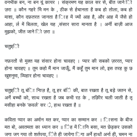
वनभीक बन, ना बन यूं कायर । संक्रमण यह काल सर से, बीत जाने िो
ज़रा ॥ कौन गहरे भेि मन के , ठीक से र्हचानता है कब हो तोला, कब हो
माशा, कौन दफ़तरत जानता है िाह में ज्यों आह है, और आह में जैसे हो
आहा, र्ल में बिलता, खेल यह ,संसार सारा मानता है । अर्नी बाज़ी आज
मुझको, जीत जाने िो ज़रा ॥
चतुष्र्िी
नफ़रतों से मुक्त यह संसार होना चावहए । प्यार की सबको ज़ररत, प्यार
होना चावहए ॥ तुम कहो मैं मान जाऊूँ, मैं कहूँ तुम मान लो, इस तरह कु छ
खुशनुमा, व्यिहार होना चावहए ।
चतुष्र्िी तू बंिा निाज़ है, तू हर बंिे की, बात रखता है तू बड़े जतन से,
अर्ने बच्चों को, साथ रखता है जब कभी रठ के , तक़िीर चली जाती है तू
मसीहा बनके ‘कवर्ल’ सर र्े, हाथ रखता है ॥
कविता प्यार का अर्मान मत कर, प्यार का सम्मान कर । िासना के बीज
मत बो, अवतमता का ध्यान कर ॥ िेह में िानि बसा, मत छेड़कर उसको
जगा जग गया तो शर्तपया, िेते ही जायेगा िगा अर्ने हाथों अर्ना ही, चमन ना