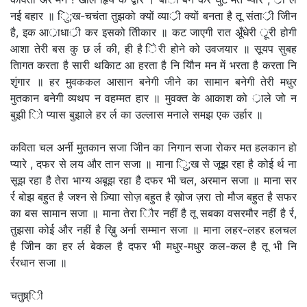
नई बहार ॥ िु;ख-चचंता तुझको क्यों व्यार्ी क्यों बनता है तू संतार्ी जीिन
है, इक आर्ाधार्ी कर इसको तिीकार ॥ कट जाएगी रात अूँधेरी र्ूरी होगी
आशा तेरी बस कु छ र्ल की, ही है िेरी होने को उवजयार ॥ सूयप सुबह
तिागत करता है सारी थकािट आ हरता है नि यौिन मन में भरता है करता नि
शृंगार ॥ हर मुवककल आसान बनेगी जीने का सामान बनेगी तेरी मधुर
मुतकान बनेगी व्यथप न वहम्मत हार ॥ मुवक्त के आकाश को र्ाले जो न
बुझी िो प्यास बुझाले हर र्ल का उल्लास मनाले समझ एक उर्हार ॥
कविता चल अर्नी मुतकान सजा जीिन का निगान सजा रोकर मत हलकान हो
प्यारे , दफर से लय और तान सजा ॥ माना िु;ख से जूझ रहा है कोई र्थ ना
सूझ रहा है तेरा भाग्य अबूझ रहा है दफर भी चल, अरमान सजा ॥ माना सर
र्र बोझ बहुत है जश्न से ज़्यािा सोज़ बहुत है ख़ोज ज़रा तो मौज बहुत है सफर
का बस सामान सजा ॥ माना तेरा िौर नहीं है तू सबका वसरमौर नहीं है र्र,
तुझसा कोई और नहीं है ख़ुि अर्ना सम्मान सजा ॥ माना लहर-लहर हलचल
है जीिन का हर र्ल बेकल है दफर भी मधुर-मधुर कल-कल है तू भी नि
र्ररधान सजा ॥
चतुष्र्िी