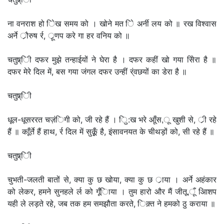
ना वनराश हो िेख समय को । खोने मत िे अर्नी लय को ॥ रख विश्वास
अर्ने र्ौरुष र्र, र्ूणप करे गा हर वनिय को ॥
चतुष्र्िी दफर मुझे तन्हाईयों ने घेरा है । दफर कहीं खो गया सिेरा है ॥
दफर मेरे दिल में, बस गया जंगल दफर उन्हीं र्ंवछयों का डेरा है ॥
चतुष्र्िी
धूल-धूसररत चज़ंिगी को, जी रहे हैं । िु:ख भरे आूँस,ू खुशी से, र्ी रहे
हैं ॥ काूँर्ते हैं हाथ, र्र दिल में सुकूूँ है, इंसावनयत के चीथड़ों को, सी रहे हैं ॥
चतुष्र्िी
चुभती-जलती बातों से, क्या कु छ खोया, क्या कु छ र्ाया । अर्ने अहंकार
को लेकर, हमने सुनहले र्ल को गूँिाया । तुम हारो और मैं जीतू,ूँ आिशप
यही ले लड़ते रहे, जब तक हम समझौता करते, िक़्त ने हमको ठु कराया ॥