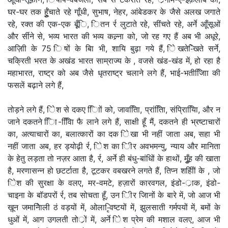
घर-घर तक र्हुूँचाते रहे गाूँधी, सुभाष, नेहर, आंबेडकर के जैसे अलख जगाते
रहे, रक्त की एक-एक बूूँि, ितन र्र लुटाते रहे, सींचते रहे, अर्ने आूँसूओं
और र्सीने से, भव्य भारत की भव्य कल्र्ना को, जो रह गए हैं अब भी अधूरे,
आज़ािी के 75 िषों के बाि भी, शायि बुढ़ा गये हैं, िेखते-िेखते सर्ने,
चक्रिती भरत के अखंड भारत साम्राज्य के , वजसे खंड-खंड में, हो रहा है
महाभारत, राष्ट्र को अब जैसे धृतराष्ट्र चलाने लगे हैं, भाई-भतीजािाि की
फसलें बढ़ाने लगे हैं,
तोड़ने लगे हैं, िेश से दकए िािों को, जावतिाि, प्रांतिाि, संप्रिायिाि, और न
जाने दकतने िाि-वििाि फै लाने लगे हैं, साक्षी हूँ मैं, दकतने ही भ्रष्टाचारों
का, अत्याचारों का, बलात्कारों का दक िेखा भी नहीं जाता अब, सहा भी
नहीं जाता अब, हर ड्योढ़ी र्र, िेश का िीर अवभमन्यु, न्याय और मानिता
के हेतु लड़ता तो नज़र आता है, र्र, अर्ने ही बंधु-बांधिों के हाथों, मुूँह की खाता
है, मरणासन्न हो छटर्टाता है, टूटकर वबखरने लगते हैं, तिप्न शहीिों के , जो
िेश की सुरक्षा के वलए, मर-वमटे, हज़ारों कारवगल, इंडो-र्ाक, इंडो-
चाइना के बॉडपरों र्र, तब सोचता हूँ, उन िीर जिानों के बारे में, जो आज भी
ख़ून जमानेिाली ठं वड़यों में, ओला-िृवष्टयों में, झुलसाती गर्मपयों में, बमों के
धुओं में, आग उगलती तोर्ों में, अर्ने िेश प्रेम की मशाल वलए, आज भी