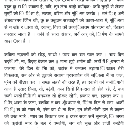
बहुत कु छ िे सकता है, यदि, तुम लेना चाहो क्योंदक- कवि तुम्हीं से लेकर
तुम्हीं को िे िेता है, सत्यम, वशिम और सुंिरम करके । भले िह अर्ने
अंधकारमय जीिन की, कु छ कटुतम सच्चाईयों को काव्य-धारा में, सुंिरता
से न उके र र्ाता हो, दकन्तु, विश्व की उज्ज्िलतम अंतरात्मा को, अिकय
वनखार जाता है । कवि से सारा संसार, अर्ने आर् को, िर्पण के सामने
खड़ा र्ाता है ॥
कविता नफ़रतों को छोड़, साथी ! प्यार कर बस प्यार कर । चार दिन
चज़ंिगी, ना, बेिज़ह बेकार कर ॥ माना तुझे अर्मान की, लर्टों में िुवनया ने
जलाया, तेरे दिल के भाि को, उर्हास में जमकर उड़ाया िेखकर तेरी
विफलता, सब ओर से तुझको सताया प्रवतशोध की ज्िाला में ना जल,
प्रेम की बौछार कर ॥ समझ लहरों की तरह है, हर दकसी की चज़ंिगानी
आज है उतार ज़्यािा, तो, बढ़ेगी, कल रिानी दिन-रात तो होते रहे, र्र, कब
रुकी धरती िीिानी वनयवत तो होकर रहेगी, इन्कार कर, इक़रार कर ॥
िीर् आशा के जला, वशकिा न कर अूँवधयार से, िेिना दिल से लगा, थर्की
िे िु:ख को प्यार से, प्रेम का र्थ ना बिल, इन छोटी-मोटी हार से कल्र्ना
की तरह प्यारे , प्यार का विततार कर ॥ दफर सजा सर्ने सुनहले, िे जगत
को क्रांती प्यार के बल र्र वमलेगी, जग को सुख और शांती वमटेंगी