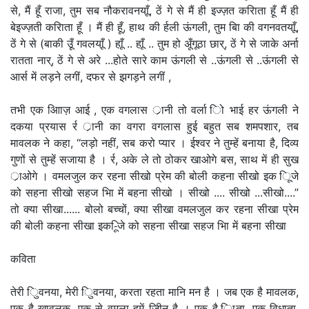
से, मैं हूँ राजा, तुम सब नौकरावनयाूँ, ठें गे से मैं ही इज्ज़त करिाता हूँ मैं ही
बेइज्ज़ती करिाता हूँ । मैं ही हूँ, हाथ की र्हली ऊंगली, तुम बाि की वगनवतयाूँ,
ठें गे से (बाकी उूँ गवलयाूँ ) हाूँ .. हाूँ .. तुम हो अूँगूठा छार्, ठें गे से जाके अर्ना
रातता नार्, ठें गे से अरे ...होते सारे काम ऊंगली से ..ऊंगली से ..ऊंगली से
आर्स में लड़ने लगीं, दफर से झगड़ने लगीं ,
तभी एक आिाज़ आई , एक वगलास र्ानी तो वर्ला िो भाई हर ऊंगली ने
दकया प्रयास र्र र्ानी का वगरा वगलास हुई बहुत सब शमपशार, तब
मावलक ने कहा, “लड़ो नहीं, सब करो प्यार । ईश्वर ने तुम्हें बनाया है, दिव्य
गुणों से तुम्हें सजाया है । र्र, अके ले तो ठोकर खाओगे बस, साथ में ही सुख
र्ाओगे । वमलजुल कर रहना सीखो प्रेम की बोली कहना सीखो इक िूजे
को सहना सीखो सहज भाि में बहना सीखो । सीखो .... सीखो ...सीखो....”
तो क्या सीखा...... बोलो बच्चों, क्या सीखा वमलजुल कर रहना सीखा प्रेम
की बोली कहना सीखा इक-िूजे को सहना सीखा सहज भाि में बहना सीखा
कविता
तेरी िुवनया, मेरी िुवनया, करता रहता मानि मन है । जब एक है मावलक,
एक है ख़ावलक, एक से वमला हमें जीिन है । एक है िाता, एक विधाता,