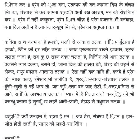
िीरान कर ॥ प्रेम को र्ूजा बना, उत्कषप की कर कामना दिल के चंचल
भाि का, विश्वास से कर सामना श्रद्ा अर्नी रख अवड़ग, मन को रोशनिान
कर ॥ प्रेम में नहीं कलुषता, प्रेम र्ािन चीज़ है प्रेम वजसने भी वनबाहा,
बना दिल अज़ीज़ है त्याग-तार्-शुभ भाि से, प्रेम का अनुष्ठान कर ॥
कविता साथ वनभाना है हमको, धरती से आकाश तलक । ििप बूँटाना है
हमको, जीिन की हर साूँस तलक ॥ जगत प्रकावशत रखने ख़ावतर, सूरज
जलता जाता है, सब कु छ सहन दकए चलता है, निजीिन की आस तलक ॥
वजसने प्यार दकया, उसने ही, जाना दिल की हालत को, विरह की तड़र्न से
लेकर, मधुर वमलन अहसास तलक ॥ ऐसा नहीं दक मानि ही, वजये है प्रेम
की प्यास वलए, र्रमेश्वर भी चज़ंिा है, श्रद्ा-भवक्त-विश्वास तलक ॥
हूँसी-खुशी से रहें अगर तो, जग सुंिरतम बन जाए रोटी, िस्त्र,वनिास से
आगे, सर्नों के अवभलाष तलक ॥ प्यार में है विततार जो वबन्िु, को भी
वसन्धु बनाता है सुख-िु:ख लहरें आती-जाती, र्तझड़ से मधुमास तलक ॥
चतुष्र्िी क्यों उलझन में, रहता है मन । जब तेरा, संघषप है र्ािन ॥ हार-
जीत होती रहती है, सागर की लहरों-सा जीिन ॥
चतुष्र्िी