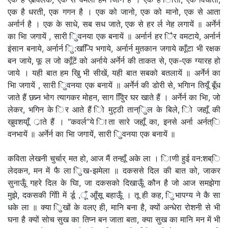
एक है धरती, एक गगन है । एक को जानो, एक को मानो, एक से आता
अर्नार्न है । एक के साधे, सब सध जाते, एक से हर र्ल नेह लगायें ॥ अर्नेर्न
का भाि जगायें , सारी िुवनया एक बनायें ॥ अर्नार्न हर िैर वमटाये, अर्नार्न
इंसान बनाये, अर्नार्न िु:ख-ििप भगाये, अर्नार्न मुतकान जगाये काूँटा भी रक्षक
बन जाये, फू ल जो काूँटें को अर्नाये अर्नेर्न की ताकत से, एक-एक ग्यारह हो
जाये । यही बात हम खुि भी सीखें, यही बात सबको बतलायें ॥ अर्नेर्न का
भाि जगायें , सारी िुवनया एक बनायें ॥ अर्नेर्न की डोरी से, भगिान तियूँ बूँध
जाते हैं छप्र्न भोग त्यागकर मोहन, साग वििुर घर खाते हैं । अर्नेर्न का भाि, जो
लेकर, भगिन के िर आते हैं िो मुट्ठी तान्िुल के बिले, िो जहाूँ की
खुवशयाूँ र्ाते हैं । “कवर्ल”ये िाता सारे जहाूँ का, इनसे अर्ना अर्नत्ि
वनभायें ॥ अर्नेर्न का भाि जगायें, सारी िुवनया एक बनायें ॥
कविता लेखनी चुर्चार् मत हो, आज मैं तन्हाूँ अके ला । िाणी हुई वन:शब्ि
लेदकन, मन में फै ला िुख-झमेला ॥ दकससे दिल की बात को, जाकर
सुनाऊूँ गहरे दिल के घाि, जा दकसको दिखाऊूँ कौन है जो आज समझेगा
मुझे, दकसकी गोिी में र्डू ,ूँ आूँसू बहाऊूँ । तू ही कह, िुभापग्य ने कै सा
धके ला ॥ क्या िुखों के वलए ही, मानि बना है, क्यों अन्धेरा रोशनी से भी
घना है क्यों सोच सुख का तिप्न बन जाता बता, क्या सुख का मानि मन में भी