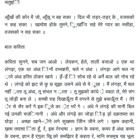
चतुष्र्िी
आूँखों की कोर में जो, आूँसू न बह सका । दिल भी तड़र्-तड़र् के , वजसको
न कह सका । खामोश होके तुमने, िु;ख-ििप सहे मेरे प्यार का मसीहा,
वजसको न सह सका ॥
बाल कविता
कविता सुनने, सब जन आओ । लेदकन, र्हले, ताली बजाओ ॥ एक था
लंगड़ा, एक था अंधा िोनों वभखारी, चले न धंधा । लंगड़ा आगे चल ना
र्ाये अंधा हरिम ठोकर खाये । र्ड़े-र्ड़े िो सोच रहे थे अर्ने बाल को नोच रहे
थे । लंगड़े को झट से कु छ सूझा उसने अंधे से ये र्ूछा । मैं लंगड़ा, मैं चल
नहीं र्ाता तू अंधा, तू संभल न र्ाता । तू मुझको कांधे र्े वबठा ले, मेरे संग
तू जोड़ी बना ले । सच्ची राह दिखाऊूँगा मैं वगरने से तुझे बचाऊूँगा मैं । तेरे
र्ैर से सैर करें गे इक िूजे का र्ेट भरें गे । अंधे ने लंगड़े की मानी बिल
गई उनकी चज़ंिगानी । अंधे और लंगड़े का जोड़ा िौड़ र्ड़ा दक़तमत का
घोड़ा । अच्छा खाने–र्ीने लगे सुखमय जीिन जीने लगे । ख़त्म कहानी,
ख़त्म तमाशा िेता हूँ, र्र, इक र्ररभाषा । ज्ञान के वबना, कमप है अंधा कमप
के वबना, ज्ञान है र्ंगुला खुि को समझिार है कहता र्र, मानि सचमुच यह भूला