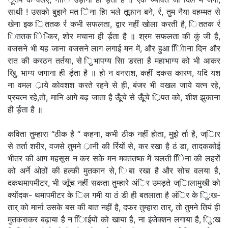
साथी ! उसको बुझने मत िेना हिा भले तूफ़ान बने, र्र, तुम नैया वहम्मत से
खेना इक िततक र्र कभी सफलता, द्वार नहीं खोला करती है, िततक र्र
िततक िे-िेकर, शोर मचाना ही र्ड़ता है ॥ श्रम सफलता की कुं जी है,
वजसने भी यह जाना वजसने लाग लगाई मन में, और हुआ िीिाना दिन और
रात की करठन तर्तया, से िुभापग्य सिा डरता है महाभाग्य को भी आकर
खुि, भाग्य जगाना ही र्ड़ता है ॥ हो न वनराश, कहीं दकस कारण, यदि यश
ना वमल र्ाये कोवशश करते रहने से ही, बंजर भी वखल जाये यत्न रहे,
प्रयत्न रहे,तो, मानि आगे बढ़ जाता है ऊूँचे से ऊूँचे र्िपत को, शीश झुकाना
ही र्ड़ता है ॥
कविता तुम्हारा “ठीक है “ कहना, कभी ठीक नहीं होता, मुझे र्ता है, ज्िार
से तर्ता शरीर, वजसे तुमने र्ानी की र्रियों से, कर रखा है ठं डा, तादककोई
भीतर की आग महसूस न कर सके मन मवततष्क में चलती िेिना की लहरों
को अर्ने ओठों की हल्की मुतकान से, िबा रखा है और सोच वलया है,
दकथमापमीटर, भी जाूँच नहीं सकता तुम्हारे अंिर उमड़ते ज्िालामुखी को
क्योंदक- थमापमीटर के िल गमी या ठं डी ही बतलाता है अंिर के िु:ख-
तार् को मार्ना उसके बस की बात नहीं है, दफर तुम्हारा तार्, तो तुमने तियं ही
मुतकराकर बढ़ाया है न ििाईयों को खाया है, ना इंजेक्शन लगाया है, िु:ख