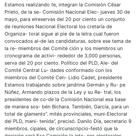
Estamos realizando te, integran la Comisión César
Prieto, de la se- Comisión Nacional Elec- jueves 30 de
mayo, para elreservas del 20 por ciento un conjunto
de reuniones Nacional Electoral los cretaría de
Organiza- toral sigue al pie de la letra cual fueron
convocados al-de las candidaturas. sobre ese tema de
la re- miembros del Comité ción y los miembros un
cronograma de activi- rededor de 3,000 personas,
serva del 20 por ciento. Político del PLD, Ale- del
Comité Central Lu- dades conformado con los
miembros del Comité Cen- Lidio Cadet, presidente
Estamos trabajando sobre jandrina Germán y Ru- pe
Núñez, Armando plazos de la Ley y su Re- tral, los
presidentes de co-de la Comisión Nacional esa base
de manera sos- bén Bichara. También, García, para un
total de glamento”. mités provinciales, muni-Electoral
del PLD, mani- tenida”, precisó. Danilo Día, secretario 9
miembros. cipales, de circunscripcio-festó que la
decisión será Esa Comisión la inte- nes electorales,