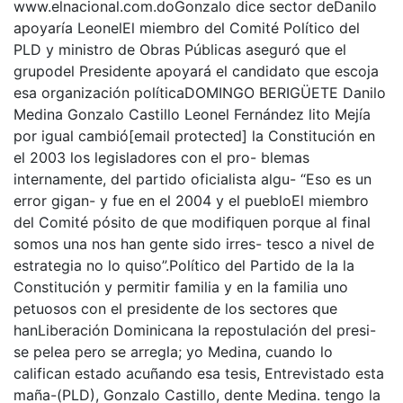
www.elnacional.com.doGonzalo dice sector deDanilo
apoyaría LeonelEl miembro del Comité Político del
PLD y ministro de Obras Públicas aseguró que el
grupodel Presidente apoyará el candidato que escoja
esa organización políticaDOMINGO BERIGÜETE Danilo
Medina Gonzalo Castillo Leonel Fernández lito Mejía
por igual cambió[email protected] la Constitución en
el 2003 los legisladores con el pro- blemas
internamente, del partido oficialista algu- “Eso es un
error gigan- y fue en el 2004 y el puebloEl miembro
del Comité pósito de que modifiquen porque al final
somos una nos han gente sido irres- tesco a nivel de
estrategia no lo quiso”.Político del Partido de la la
Constitución y permitir familia y en la familia uno
petuosos con el presidente de los sectores que
hanLiberación Dominicana la repostulación del presi-
se pelea pero se arregla; yo Medina, cuando lo
califican estado acuñando esa tesis, Entrevistado esta
maña-(PLD), Gonzalo Castillo, dente Medina. tengo la