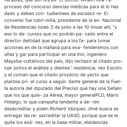
proceso del concurso dencias médicas para el lo has
dado y deben con- tudiantees de escasoz re- El
convenio fue rubri-milia, presidente de la en- Nacional
de Residencias lunes 3 de junio a las 10 tinuar ahí, “y
eso lo de- cursos que no podrán pa- cado entre el
director deltidad que agrupa a los fa- para tomar
acciones en de la mañana para eva- fenderemos con
uñas y gar para participar en una Invi, ingeniero
Mayoba-cultativos del país, dijo rechazo al citado pro-
luar juntos el análisis y dientes”. residencia. nex Escoto
y el coman-que el citado proyecto de yecto que
plantea pri- el curso a seguir. dante general de la Fuer-
la autoría del diputado del Precisó que hay una Señalo
que los que quie- za Aérea, mayor generalPLD, Mario
Hidalgo, lo que campaña tendente a de- ren
desacreditar y piden Richard Vázquez Jimé-busca es
entregar las re- sacreditar la UASD, porque que se le
quite los exá- nez, en la base militar, elsidencias