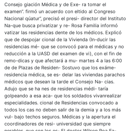
Consejo giación Médica y de Exe- ra tomar el
examen”. firmó un acuerdo con eltido al Congreso
Nacional qúatur”, precisó el presi- director del Instituto
Na-que busca privatizar y re- Rosa Familia informó
vatizar las residencias dente de los médicos. Explicó
que de despojar cional de la Vivienda (In-ducir las
residencias mé- que se convocó para el médicas y no
reducción a la UASD del examen de vi), con el fin de
remo-dicas y que afectará a mu- martes 4 a las 6:00
de de Plazas de Residen- Sostuvo que los exáme-
residencia médica, se es- delar las viviendas parachos
médicos que desean la tarde el Consejo Na- cias.
Adujo que se ha nes de residencias médi- taría
golpeando a esa aca- que los soldados vivanrealizar
especialidades. cional de Residencias convocado a
todos los cas no deben salir de la demia y a los más
vul- bajo techos seguros. Médicas y la apertura el
coordinadores de resi- universidad que siempre
nerables, que son los es- El doctor Wilson Roa Fa-