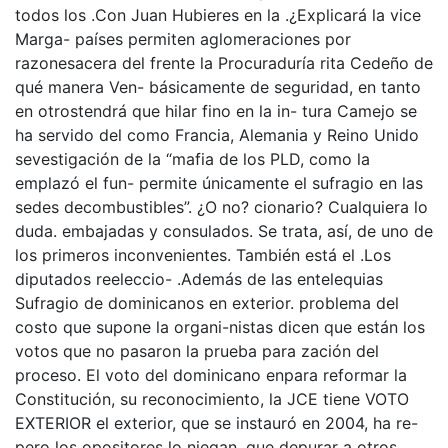
todos los .Con Juan Hubieres en la .¿Explicará la vice
Marga- países permiten aglomeraciones por
razonesacera del frente la Procuraduría rita Cedeño de
qué manera Ven- básicamente de seguridad, en tanto
en otrostendrá que hilar fino en la in- tura Camejo se
ha servido del como Francia, Alemania y Reino Unido
sevestigación de la “mafia de los PLD, como la
emplazó el fun- permite únicamente el sufragio en las
sedes decombustibles”. ¿O no? cionario? Cualquiera lo
duda. embajadas y consulados. Se trata, así, de uno de
los primeros inconvenientes. También está el .Los
diputados reeleccio- .Además de las entelequias
Sufragio de dominicanos en exterior. problema del
costo que supone la organi-nistas dicen que están los
votos que no pasaron la prueba para zación del
proceso. El voto del dominicano enpara reformar la
Constitución, su reconocimiento, la JCE tiene VOTO
EXTERIOR el exterior, que se instauró en 2004, ha re-
pero los opositores lo niegan. que depurar a otros