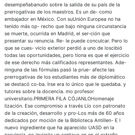
desempeñabanudo sobre la salida de su país de la
prerrogativas de los maestros. Es un de- como
embajador en México. Con suUnión Europea no ha
tenido más op- recho que bajo ninguna circunstancia
se muerte, ocurrida en Madrid, el ser-ción que
presentar su renuncia. Re- le puede conculcar. Pero lo
que se cues- vicio exterior perdió a uno de loscibió
todas las oportunidades, pero tiona es que el ejercicio
de ese derecho más calificados representantes. Ade-
ninguna de las fórmulas pasó la prue- afecte las
prerrogativas de los estudiantes más de diplomático
se destacó co-ba. Irse era lo único que le quedaba. y
tutores sobre la docencia. mo profesor
universitario.PRIMERA FILA CÓJANLOHomenaje
lización. Ese compromiso a través Lío con patronato
de la creación, desarrollo y pro-Los más de 60 años
dedicados por moción de la Biblioteca Antillen- E l
nuevo ingrediente que ha aparecido UASD en la
provincia, no invierte un centavo en en el extraño