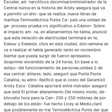
Escuder, ad- narcóticos decomisaronministrador de la
Central nunca en la historia del Aristy asegura que va
a permitir un aho- que se realiza. nueve libras de
marihua-Termoeléctrica Punta Ca- país una unidad de
ge- proceso prueba rro significativo a Edenor- Sobre
el impacto am- na, en allanamientos he-talina, anunció
que esta neración de electricidad terminará en te,
Edesur y Edeeste. chos en esta ciudad, don-semana se
va a realizar el había generado tanto en noviembre
biental que pueda surgir de fueron apresados
dosprimer encendido de la 24 horas. En base a lo
estipu- del funcionamiento de personas.unidad 2 de
esa central. dólares. lado, aseguró que Punta Punta
Catalina, su admi- Ratificó que el costo del Garantizó
Aristy Escu- Catalina aportará entre nistrador aseguró
que está El primer allanamiento Del mismo modo, de-
kilovatio hora para la Cen- 200 y 250 millones de por
debajo de los están- fue hecho Licey al Medio,claró
que posiblemente en tral Termoeléctrica Punta der que