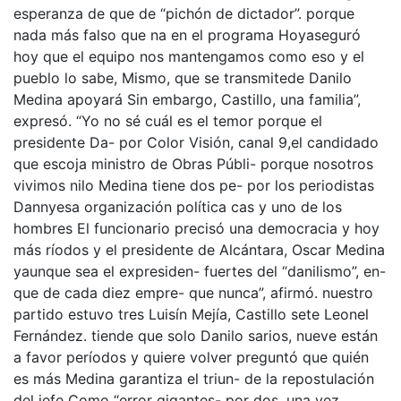
esperanza de que de “pichón de dictador”. porque
nada más falso que na en el programa Hoyaseguró
hoy que el equipo nos mantengamos como eso y el
pueblo lo sabe, Mismo, que se transmitede Danilo
Medina apoyará Sin embargo, Castillo, una familia”,
expresó. “Yo no sé cuál es el temor porque el
presidente Da- por Color Visión, canal 9,el candidado
que escoja ministro de Obras Públi- porque nosotros
vivimos nilo Medina tiene dos pe- por los periodistas
Dannyesa organización política cas y uno de los
hombres El funcionario precisó una democracia y hoy
más ríodos y el presidente de Alcántara, Oscar Medina
yaunque sea el expresiden- fuertes del “danilismo”, en-
que de cada diez empre- que nunca”, afirmó. nuestro
partido estuvo tres Luisín Mejía, Castillo sete Leonel
Fernández. tiende que solo Danilo sarios, nueve están
a favor períodos y quiere volver preguntó que quién
es más Medina garantiza el triun- de la repostulación
del jefe Como “error gigantes- por dos, una vez