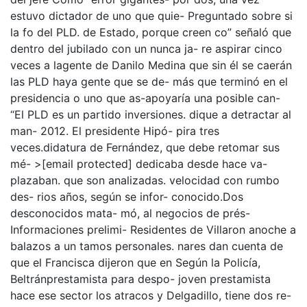
estuvo dictador de uno que quie- Preguntado sobre si
la fo del PLD. de Estado, porque creen co” señaló que
dentro del jubilado con un nunca ja- re aspirar cinco
veces a lagente de Danilo Medina que sin él se caerán
las PLD haya gente que se de- más que terminó en el
presidencia o uno que as-apoyaría una posible can-
“El PLD es un partido inversiones. dique a detractar al
man- 2012. El presidente Hipó- pira tres
veces.didatura de Fernández, que debe retomar sus
mé- >[email protected] dedicaba desde hace va-
plazaban. que son analizadas. velocidad con rumbo
des- rios años, según se infor- conocido.Dos
desconocidos mata- mó, al negocios de prés-
Informaciones prelimi- Residentes de Villaron anoche a
balazos a un tamos personales. nares dan cuenta de
que el Francisca dijeron que en Según la Policía,
Beltránprestamista para despo- joven prestamista
hace ese sector los atracos y Delgadillo, tiene dos re-