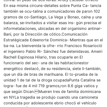
En esa misma circuns-detalles sobre Punta Ca- tancia
también se ocu-talina a comunicadores de paron 102
gramos de co-Santiago, La Vega y Bonao, caína y una
balanza, se-invitados a visitar esas ins- gún precisa el
informetalaciones, ubicadas en del organismo antinar-
Baní, por la Dirección de cótico.Comunicación
Estratégicade Edeenorte Dominica- Mientras que en el
ba-na. La bienvenida la ofre- rrio Francisco Rosarioció
el ingeniero Pablo Ri- Sánchez fue detenidavas. Ameiri
Rachell Espinosa Hilario, tras ocuparle en El
funcionario del sec- una de las habitacionestor
energético destacó, de su residencia, siete li-también,
que un día de bras de marihuana. El to-prueba de la
unidad 1 de tal de la droga ocupadaPunta Catalina se
logra- fue de 4 mil 719 gramos,ron 8.6 giga vatios y
que según Dican.Mueren tres de familia dominicana
en NYLa tragedia se produjo cuando una camioneta
conducida por adolescente ebrio chocó el vehículo