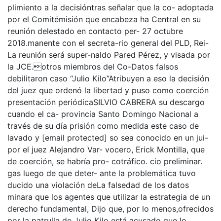
plimiento a la decisióntras señalar que la co- adoptada
por el Comitémisión que encabeza ha Central en su
reunión delestado en contacto per- 27 octubre
2018.manente con el secreta-rio general del PLD, Rei-
La reunión será super-naldo Pared Pérez, y visada por
la JCE.otros miembros del Co-Datos falsos
debilitaron caso “Julio Kilo”Atribuyen a eso la decisión
del juez que ordenó la libertad y puso como coerción
presentación periódicaSILVIO CABRERA su descargo
cuando el ca- provincia Santo Domingo Nacional a
través de su día prisión como medida este caso de
lavado y [email protected] so sea conocido en un jui-
por el juez Alejandro Var- vocero, Erick Montilla, que
de coerción, se habría pro- cotráfico. cio preliminar.
gas luego de que deter- ante la problemática tuvo
ducido una violación deLa falsedad de los datos
minara que los agentes que utilizar la estrategia de un
derecho fundamental, Dijo que, por lo menos,ofrecidos
por la patrulla de Julio Kilo está acusado que lo