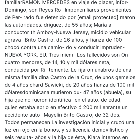
familiarRAMÓN MERCEDES en viaje de placer, infor-
Domingo, son Reyes Ro- Imponen liares provenientes
de Per- rado fue detenido por [email protected] maron
las autoridades. driguez, de 55 años; María a
conductor th Amboy-Nueva Jersey, micidio vehícular
agrava- Brito Castro, de 26 años, y fianza de 100
chocó contra una camio- do y conducir impruden-
NUEVA YORK, EU. Tres miem- Los fallecidos son On-
cuatro menores, de 14, 10 y mil dólares neta,
conducida por Ri- temente. Le fijaron unabros de una
misma familia dina Castro de la Cruz, de unos gemelos
de 4 años chard Sawicki, de 20 años fianza de 100 mil
dólaresdominicana murieron du- 47 años (abuela), su
hija que no fueron identifica- en el auto. de edad,
quien estaba ebrio en efectivo ó 200 mil enrante un
accidente auto- Mayelín Brito Castro, de 32 dos.
Todos permanecen La investigación inicial y cruzó una
luz en rojo en la bonos, y su licencia demovilístico y
seis resulta- años y la hija de ésta, Kiara internos en