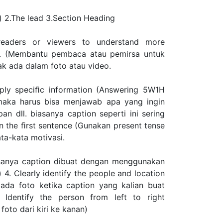
ul) 2.The lead 3.Section Heading
 readers or viewers to understand more
os. (Membantu pembaca atau pemirsa untuk
k ada dalam foto atau video.
ppply speciﬁc information (Answering 5W1H
maka harus bisa menjawab apa yang ingin
an dll. biasanya caption seperti ini sering
on the ﬁrst sentence (Gunakan present tense
ta-kata motivasi.
iasanya caption dibuat dengan menggunakan
4. Clearly identify the people and location
da foto ketika caption yang kalian buat
 Identify the person from left to right
oto dari kiri ke kanan)