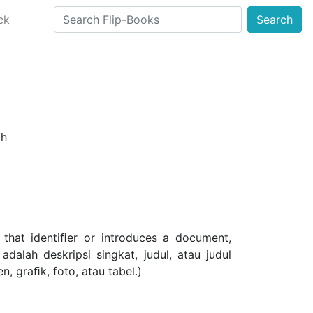
ck
Search
ah
le that identiﬁer or introduces a document,
adalah deskripsi singkat, judul, atau judul
 graﬁk, foto, atau tabel.)