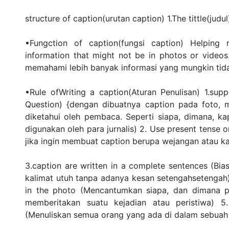
structure of caption(urutan caption) 1.The tittle(jud
•Fungction of caption(fungsi caption) Helping
information that might not be in photos or vide
memahami lebih banyak informasi yang mungkin tida
•Rule ofWriting a caption(Aturan Penulisan) 1.su
Question) {dengan dibuatnya caption pada foto, 
diketahui oleh pembaca. Seperti siapa, dimana, kap
digunakan oleh para jurnalis) 2. Use present tense 
jika ingin membuat caption berupa wejangan atau ka
3.caption are written in a complete sentences (B
kalimat utuh tanpa adanya kesan setengahsetengah) 
in the photo (Mencantumkan siapa, dan dimana pa
memberitakan suatu kejadian atau peristiwa) 5.
(Menuliskan semua orang yang ada di dalam sebuah f