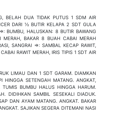
G, BELAH DUA TIDAK PUTUS 1 SDM AIR
CER DARI ½ BUTIR KELAPA 2 SDT GULA
=>: BUMBU, HALUSKAN: 8 BUTIR BAWANG
I MERAH, BAKAR 8 BUAH CABAI MERAH
RASI, SANGRAI =>: SAMBAL KECAP RAWIT,
BAI RAWIT MERAH, IRIS TIPIS 1 SDT AIR
RUK LIMAU DAN 1 SDT GARAM. DIAMKAN
API HINGGA SETENGAH MATANG. ANGKAT,
N. TUMIS BUMBU HALUS HINGGA HARUM.
. DIDIHKAN SAMBIL SESEKALI DIADUK.
AP DAN AYAM MATANG. ANGKAT. BAKAR
 ANGKAT. SAJIKAN SEGERA DITEMANI NASI