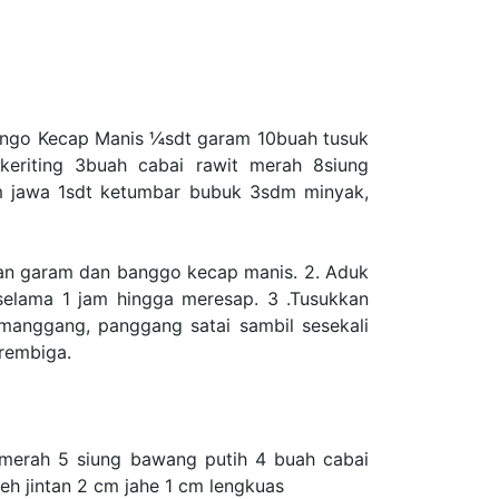
ango Kecap Manis ¼sdt garam 10buah tusuk
eriting 3buah cabai rawit merah 8siung
m jawa 1sdt ketumbar bubuk 3sdm minyak,
an garam dan banggo kecap manis. 2. Aduk
selama 1 jam hingga meresap. 3 .Tusukkan
manggang, panggang satai sambil sesekali
 rembiga.
 merah 5 siung bawang putih 4 buah cabai
eh jintan 2 cm jahe 1 cm lengkuas