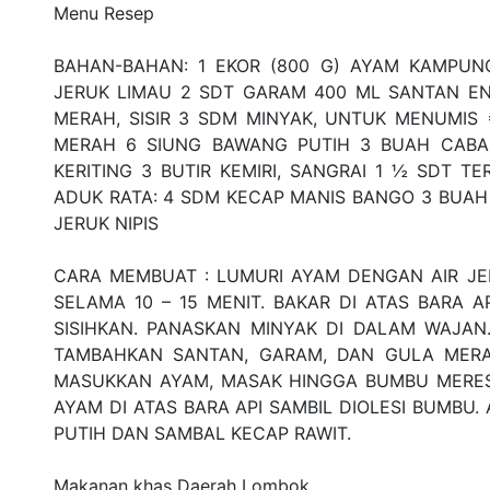
Menu Resep
BAHAN-BAHAN: 1 EKOR (800 G) AYAM KAMPUN
JERUK LIMAU 2 SDT GARAM 400 ML SANTAN EN
MERAH, SISIR 3 SDM MINYAK, UNTUK MENUMIS 
MERAH 6 SIUNG BAWANG PUTIH 3 BUAH CABA
KERITING 3 BUTIR KEMIRI, SANGRAI 1 ½ SDT TE
ADUK RATA: 4 SDM KECAP MANIS BANGO 3 BUAH CA
JERUK NIPIS
CARA MEMBUAT : LUMURI AYAM DENGAN AIR JE
SELAMA 10 – 15 MENIT. BAKAR DI ATAS BARA 
SISIHKAN. PANASKAN MINYAK DI DALAM WAJA
TAMBAHKAN SANTAN, GARAM, DAN GULA MERAH
MASUKKAN AYAM, MASAK HINGGA BUMBU MERES
AYAM DI ATAS BARA API SAMBIL DIOLESI BUMBU.
PUTIH DAN SAMBAL KECAP RAWIT.
Makanan khas Daerah Lombok